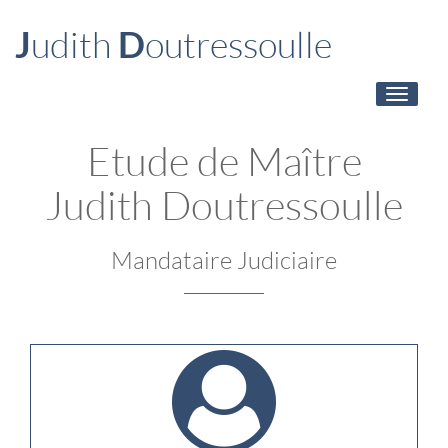
J
udith
D
outressoulle
Toggle
navigati
Etude de Maître
J
udith
D
outressoulle
Mandataire Judiciaire