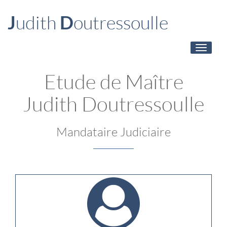
J
udith
D
outressoulle
Toggle
navigati
Etude de Maître
J
udith
D
outressoulle
Mandataire Judiciaire