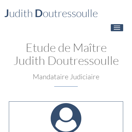
J
udith
D
outressoulle
Toggle
navigati
Etude de Maître
J
udith
D
outressoulle
Mandataire Judiciaire