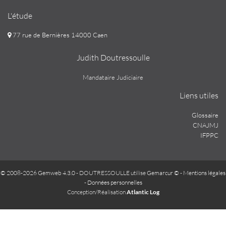
L'étude
77 rue de Bernières 14000 Caen
Judith Doutressoulle
Mandataire Judiciaire
Liens utiles
Glossaire
CNAJMJ
IFPPC
© 2008-2026 Gemweb 4.3.0
- DOUTRESSOULLE utilise
Gemarcur ©
-
Mentions légales
-
Données personnelles
Conception/Réalisation
Atlantic Log