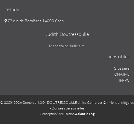
L'étude
77 rue de Bernières 14000 Caen
Judith Doutressoulle
Mandataire Judiciaire
Liens utiles
Glossaire
CNAJMJ
IFPPC
© 2008-2026 Gemweb 4.3.0
- DOUTRESSOULLE utilise
Gemarcur ©
-
Mentions légales
-
Données personnelles
Conception/Réalisation
Atlantic Log