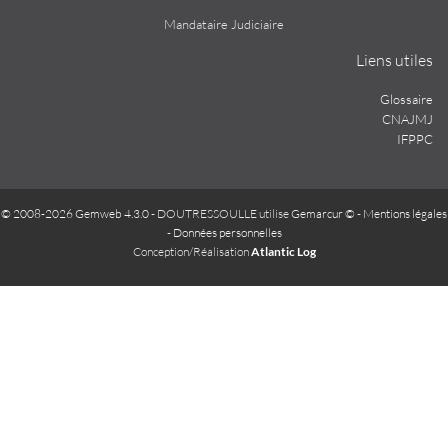
Mandataire Judiciaire
Liens utiles
Glossaire
CNAJMJ
IFPPC
© 2008-2026 Gemweb 4.3.0
- DOUTRESSOULLE utilise
Gemarcur ©
-
Mentions légales
-
Données personnelles
Conception/Réalisation
Atlantic Log