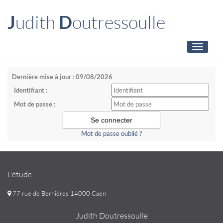
J
udith
D
outressoulle
Toggle
navigati
Dernière mise à jour : 09/08/2026
Identifiant :
Mot de passe :
Mot de passe oublié ?
L'étude
77 rue de Bernières 14000 Caen
Judith Doutressoulle