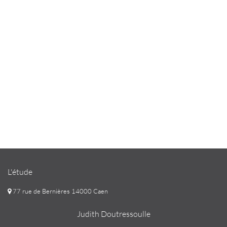
L'étude
77 rue de Bernières 14000 Caen
Judith Doutressoulle