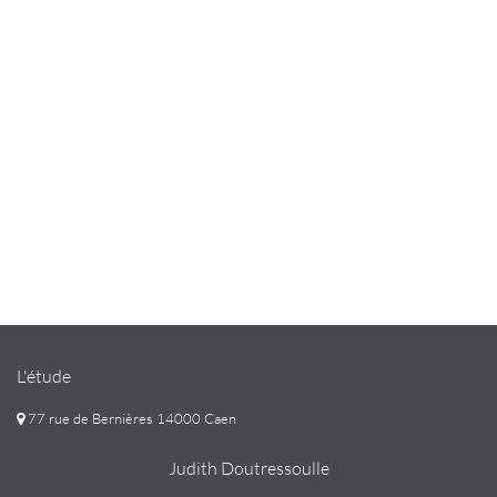
L'étude
77 rue de Bernières 14000 Caen
Judith Doutressoulle