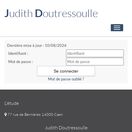
J
udith
D
outressoulle
Toggle
navigati
Dernière mise à jour : 10/08/2026
Identifiant :
Mot de passe :
Mot de passe oublié ?
L'étude
77 rue de Bernières 14000 Caen
Judith Doutressoulle