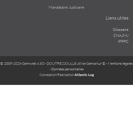
Mandataire Judiciaire
Liens utiles
Glossaire
CNAJMJ
IFPPC
© 2008-2026 Gemweb 4.3.0
- DOUTRESSOULLE utilise
Gemarcur ©
-
Mentions légales
-
Données personnelles
Conception/Réalisation
Atlantic Log