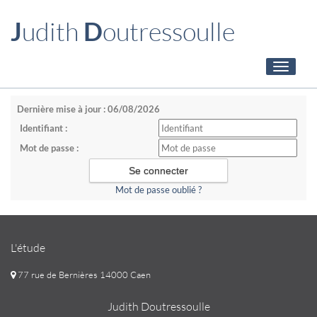
J
udith
D
outressoulle
Toggle
navigati
Dernière mise à jour : 06/08/2026
Identifiant :
Mot de passe :
Mot de passe oublié ?
L'étude
77 rue de Bernières 14000 Caen
Judith Doutressoulle