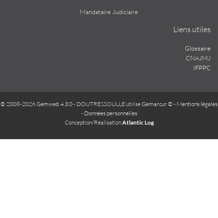
Mandataire Judiciaire
Liens utiles
Glossaire
CNAJMJ
IFPPC
© 2008-2026 Gemweb 4.3.0
- DOUTRESSOULLE utilise
Gemarcur ©
-
Mentions légales
-
Données personnelles
Conception/Réalisation
Atlantic Log