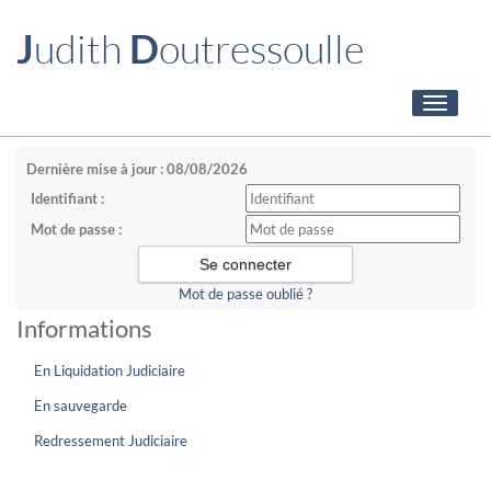
J
udith
D
outressoulle
Toggle
navigati
Dernière mise à jour : 08/08/2026
Identifiant :
Mot de passe :
Mot de passe oublié ?
Informations
En Liquidation Judiciaire
En sauvegarde
Redressement Judiciaire